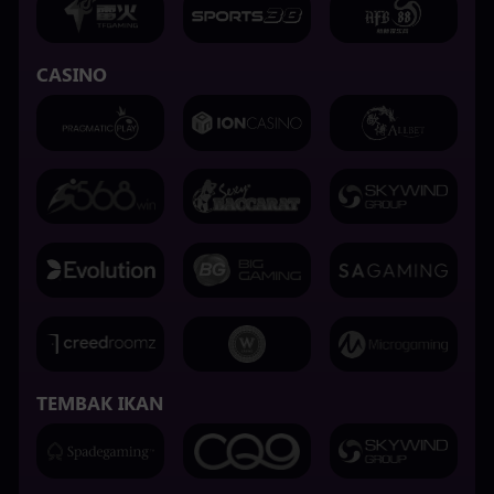
CASINO
TEMBAK IKAN