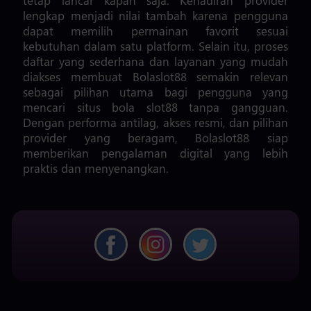
lengkap menjadi nilai tambah karena pengguna
dapat memilih permainan favorit sesuai
kebutuhan dalam satu platform. Selain itu, proses
daftar yang sederhana dan layanan yang mudah
diakses membuat Bolaslot88 semakin relevan
sebagai pilihan utama bagi pengguna yang
mencari situs bola slot88 tanpa gangguan.
Dengan performa antilag, akses resmi, dan pilihan
provider yang beragam, Bolaslot88 siap
memberikan pengalaman digital yang lebih
praktis dan menyenangkan.