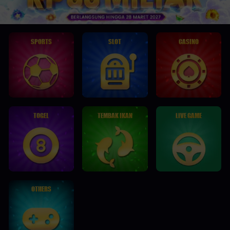
SPORTS
SLOT
CASINO
TOGEL
TEMBAK IKAN
LIVE GAME
OTHERS