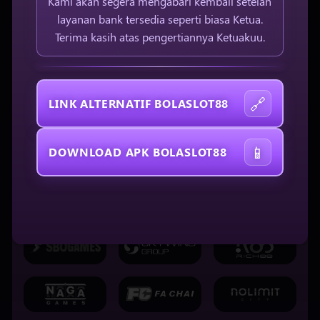
Kami akan segera mengabari kembali setelah
layanan bank tersedia seperti biasa Ketua.
SLOT
Terima kasih atas pengertiannya Ketuakuu.
🔗
LINK ALTERNATIF BOLASLOT88
📱
DOWNLOAD APK BOLASLOT88