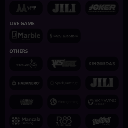
LIVE GAME
OTHERS