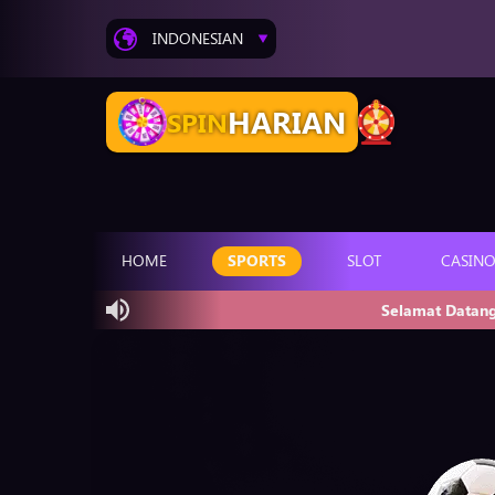
INDONESIAN
HARIAN
SPIN
HOME
SPORTS
SLOT
CASIN
Selamat Datang Di BOLAS